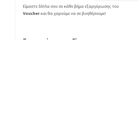
Είμαστε δίπλα σου σε κάθε βήμα εξαργύρωσης του
Voucher
και θα χαρούμε να σε βοηθήσουμε!
Επικοινώνησε μαζί μας
Απογείωσε την επιχείρησή σου με
Υπηρεσίες:
Κατασκευή E-Shop
Hosting
Customer Loyalty
Διασύνδεση Customer Loyalty με E-shop