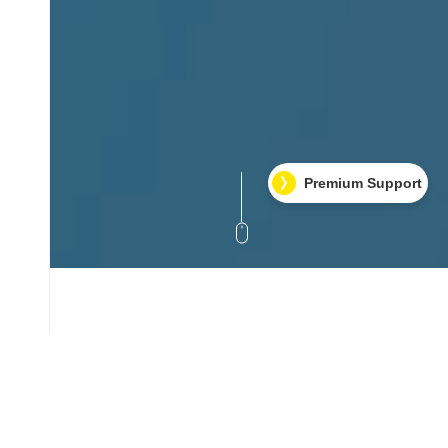
Premium Support
Ένα χακαρισμένο ή
προβληματικό website είναι
κρίσιμη κατάσταση — κάθε