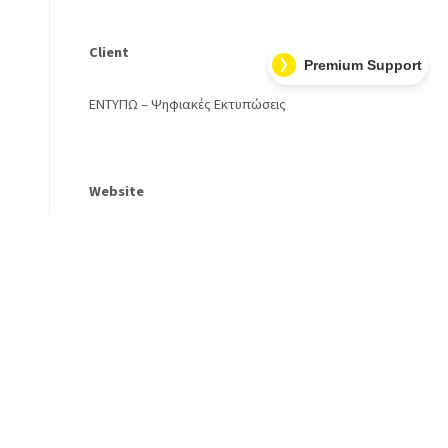
Client
Premium Support
ΕΝΤΥΠΩ – Ψηφιακές Εκτυπώσεις
Website
https://www.en-typo.com.gr/
Φίνα Κότα και