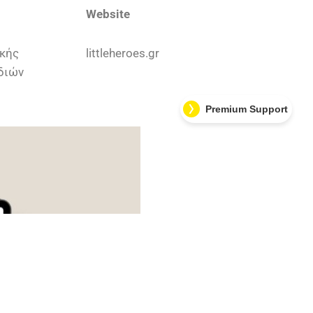
Website
κής
littleheroes.gr
διών
Premium Support