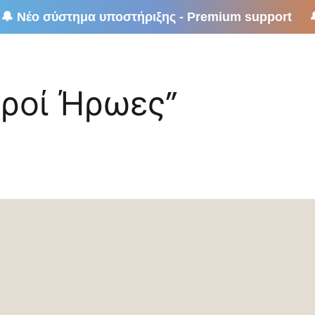
support 🔔 Νέο σύστημα υποστήριξης - Premium s
ροί Ήρωες”