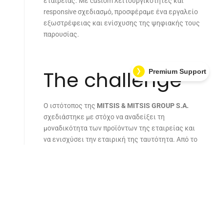
εταιρείας. Με custom λειτουργικότητες και
responsive σχεδιασμό, προσφέραμε ένα εργαλείο
εξωστρέφειας και ενίσχυσης της ψηφιακής τους
παρουσίας.
The challenge
Premium Support
Ο ιστότοπος της
MITSIS & MITSIS GROUP S.A.
σχεδιάστηκε με στόχο να αναδείξει τη
μοναδικότητα των προϊόντων της εταιρείας και
να ενισχύσει την εταιρική της ταυτότητα. Από το
2017, η MITSIS δραστηριοποιείται δυναμικά στον
τομέα των τροφίμων, με επίκεντρο την
παραγωγή και εμφιάλωση βαλσαμικού ξιδιού από
κρασί παλαιωμένο σε ξύλινα βαρέλια, την
εμφιάλωση εξαιρετικά παρθένου ελαιολάδου και
την παραγωγή φυσικού χυμού λεμονιού.