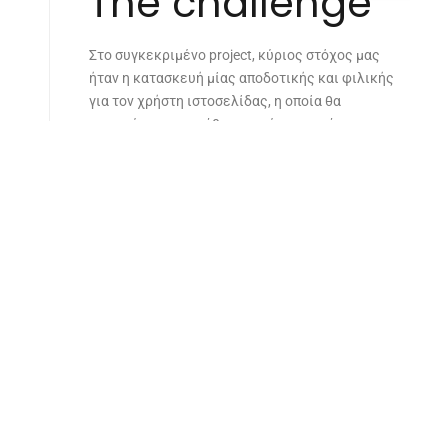
The challenge
Στο συγκεκριμένο project, κύριος στόχος μας
ήταν η κατασκευή μίας αποδοτικής και φιλικής
για τον χρήστη ιστοσελίδας, η οποία θα
προσφέρει στον κάθε επισκέπτη την άνεση να
περιηγηθεί σε όλα τα έργα του επαγγελματία
φωτογράφου
Στέργιου Ανδρεάδη
γρήγορα και
εύκολα.